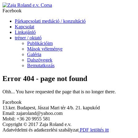
Corsa
Facebook
Párkapcsolati mediáció / konzultáció
Kapcsolat
Linkajánló
tréner / oktató
Publikációim
Mások véleménye
Galéria
Dalszövegek
Bemutatkozás
Error 404 - page not found
Ohh... You have requested the page that is no longer there.
Facebook
13.ker. Budapest, Jászai Mari tér 4/b. 21. kapukód
Email: zajaroland@yahoo.com
Mobil: +36 20 9955 581
Copyright © 2017 Zaja Roland e.v.
Adatvédelmi és adatkezelési szabályzat
PDF letöltés itt